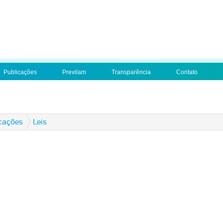
Publicações
Previlam
Transparência
Contato
cações
Leis