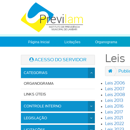
Página Inicial
Licitações
Organograma
Leis
ACESSO DO SERVIDOR
Publi
CATEGORIAS
Leis 2006
ORGANOGRAMA
Leis 2007
LINKS ÚTEIS
Leis 2008
Leis 2013
CONTROLE INTERNO
Leis 2016
Leis 2017
Leis 2021
LEGISLAÇÃO
Leis 2022
Leis 2023