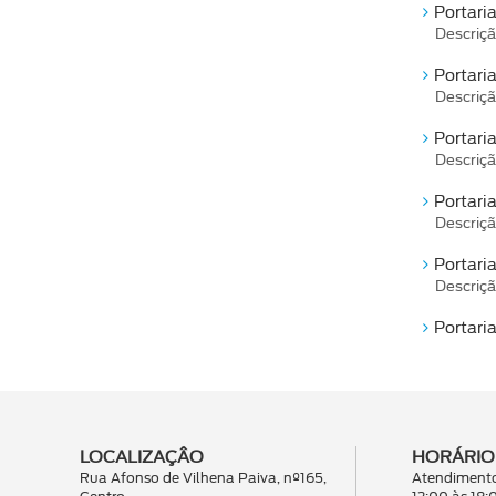
Portari
Descriçã
Portari
Descriçã
Portaria
Descriçã
Portari
Descriçã
Portari
Descriçã
Portari
LOCALIZAÇÂO
HORÁRIO
Rua Afonso de Vilhena Paiva, nº165,
Atendimento