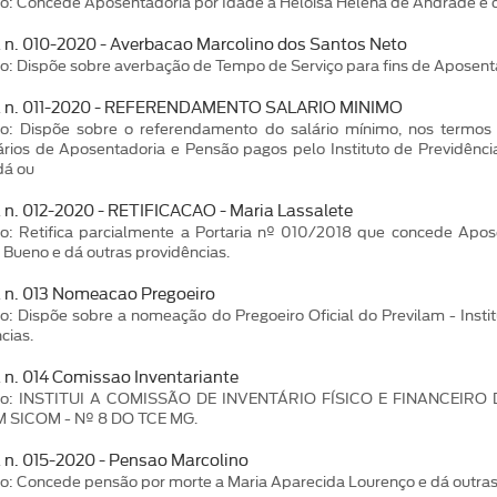
o: Concede Aposentadoria por Idade a Heloísa Helena de Andrade e d
a n. 010-2020 - Averbacao Marcolino dos Santos Neto
o: Dispõe sobre averbação de Tempo de Serviço para fins de Aposent
ia n. 011-2020 - REFERENDAMENTO SALARIO MINIMO
ão: Dispõe sobre o referendamento do salário mínimo, nos termos 
ários de Aposentadoria e Pensão pagos pelo Instituto de Previdênc
dá ou
a n. 012-2020 - RETIFICACAO - Maria Lassalete
ão: Retifica parcialmente a Portaria nº 010/2018 que concede Apos
 Bueno e dá outras providências.
a n. 013 Nomeacao Pregoeiro
o: Dispõe sobre a nomeação do Pregoeiro Oficial do Previlam - Inst
cias.
a n. 014 Comissao Inventariante
ção: INSTITUI A COMISSÃO DE INVENTÁRIO FÍSICO E FINANCEI
 SICOM - Nº 8 DO TCE MG.
a n. 015-2020 - Pensao Marcolino
o: Concede pensão por morte a Maria Aparecida Lourenço e dá outras