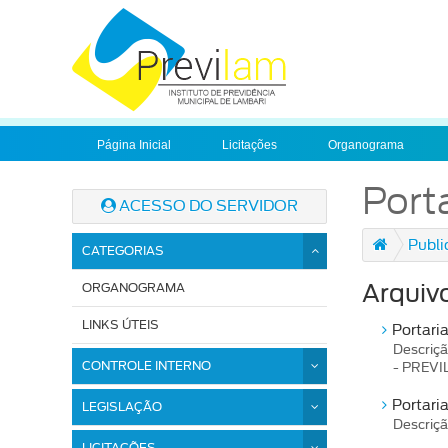
Página Inicial
Licitações
Organograma
Port
ACESSO DO SERVIDOR
Publi
CATEGORIAS
ORGANOGRAMA
Arquiv
LINKS ÚTEIS
Portari
Descriçã
CONTROLE INTERNO
- PREVIL
Portari
LEGISLAÇÃO
Descriçã