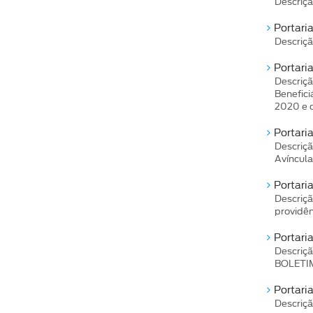
Descriçã
Portari
Descriçã
Portar
Descriç
Benefici
2020 e 
Portari
Descriç
Avíncula
Portari
Descriçã
providên
Portari
Descri
BOLETIM
Portari
Descriçã