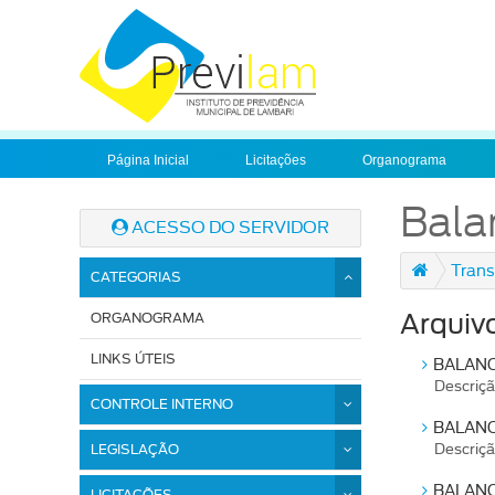
Página Inicial
Licitações
Organograma
Bala
ACESSO DO SERVIDOR
Trans
CATEGORIAS
ORGANOGRAMA
Arquiv
LINKS ÚTEIS
BALANC
Descriç
CONTROLE INTERNO
BALANC
LEGISLAÇÃO
Descriç
BALANC