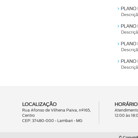
PLANO 
Descriç
PLANO 
Descriç
PLANO 
Descriç
PLANO 
Descriç
LOCALIZAÇÂO
HORÁRIO
Rua Afonso de Vilhena Paiva, nº165,
Atendimento
Centro
12:00 às 18:
CEP: 37480-000 - Lambari - MG
© Copyrigh