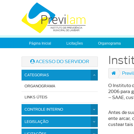
Página Inicial
Licitações
Organograma
Insti
ACESSO DO SERVIDOR
Previ
CATEGORIAS
O Instituto
ORGANOGRAMA
2006 para g
LINKS ÚTEIS
– SAAE, cus
CONTROLE INTERNO
Antes de su
ente arcar,
LEGISLAÇÃO
custear tai