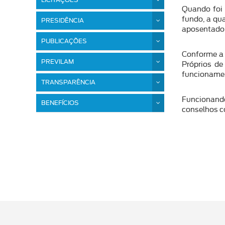
LICITAÇÕES
Quando foi 
fundo, a qu
PRESIDÊNCIA
aposentador
PUBLICAÇÕES
Conforme a 
PREVILAM
Próprios de
funcionamen
TRANSPARÊNCIA
Funcionando
BENEFÍCIOS
conselhos c