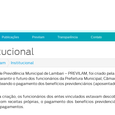
Publicações
Previlam
Transparência
Contato
tucional
lam
Institucional
 de Previdência Municipal de Lambari – PREVILAM, foi criado pe
arantir o futuro dos funcionários da Prefeitura Municipal, Câm
teando o pagamento dos benefícios previdenciários (aposentado
a criação, os funcionários dos entes vinculados estavam desco
 com receitas próprias, o pagamento dos benefícios previdenc
s pagamentos.