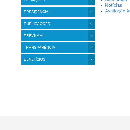
LICITAÇÕES
Notícias
Avaliação At
PRESIDÊNCIA
PUBLICAÇÕES
PREVILAM
TRANSPARÊNCIA
BENEFÍCIOS