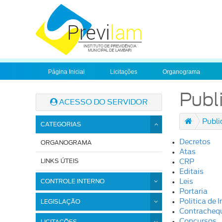
Página Inicial
Licitações
Organograma
Publ
ACESSO DO SERVIDOR
Publi
CATEGORIAS
Decretos
ORGANOGRAMA
Atas
LINKS ÚTEIS
CRP
Editais
CONTROLE INTERNO
Leis
Portaria
Politica de 
LEGISLAÇÃO
Contracheq
Concursos