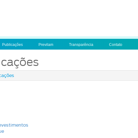
Publicações
Previlam
Transparência
Contato
icações
cações
Investimentos
ue