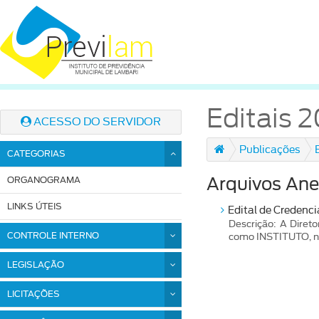
Editais 
ACESSO DO SERVIDOR
Publicações
CATEGORIAS
ORGANOGRAMA
Arquivos Ane
LINKS ÚTEIS
Edital de Credenc
Descrição: A Dir
CONTROLE INTERNO
como INSTITUTO, no 
LEGISLAÇÃO
LICITAÇÕES