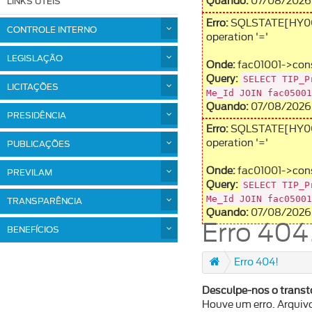
Quando:
07/08/2026 
LINKS ÚTEIS
Erro:
SQLSTATE[HY000]:
CONTROLE INTERNO
operation '='
LEGISLAÇÃO
Onde:
fac01001->cons
SELECT TIP_P
Query:
LICITAÇÕES
Me_Id JOIN fac05001
Quando:
07/08/2026 
PRESIDÊNCIA
Erro:
SQLSTATE[HY000]:
operation '='
PUBLICAÇÕES
Onde:
fac01001->cons
PREVILAM
SELECT TIP_P
Query:
Me_Id JOIN fac05001
TRANSPARÊNCIA
Quando:
07/08/2026 
Erro 404
BENEFÍCIOS
Erro 404!
Desculpe-nos o transt
Houve um erro. Arquiv