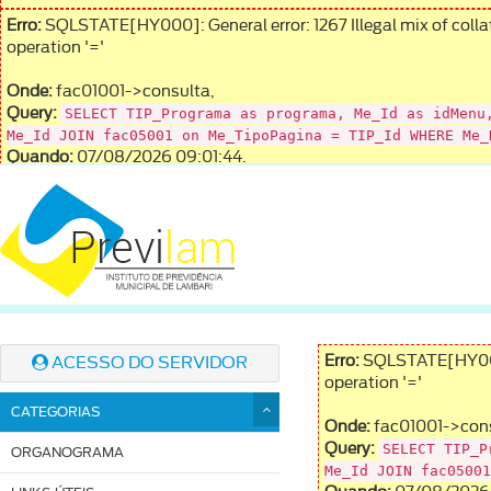
Erro:
SQLSTATE[HY000]: General error: 1267 Illegal mix of colla
operation '='
Onde:
fac01001->consulta,
SELECT TIP_Programa as programa, Me_Id as idMenu
Query:
Me_Id JOIN fac05001 on Me_TipoPagina = TIP_Id WHERE Me_
Quando:
07/08/2026 09:01:44.
Erro:
SQLSTATE[HY000]:
ACESSO DO SERVIDOR
operation '='
CATEGORIAS
Onde:
fac01001->cons
SELECT TIP_P
Query:
ORGANOGRAMA
Me_Id JOIN fac05001